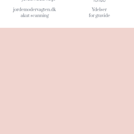
jordemodervagten.dk
Ydelser
akut scanning
for gravide