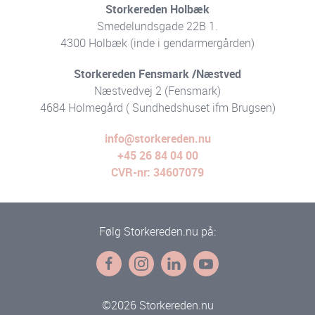
Storkereden Holbæk
Smedelundsgade 22B 1.
4300 Holbæk (inde i gendarmergården)
Storkereden Fensmark /Næstved
Næstvedvej 2 (Fensmark)
4684 Holmegård ( Sundhedshuset ifm Brugsen)
info@storkereden.nu
+45 26 84 04 00
CVR-nr: 34607079
Følg Storkereden.nu på:
©2026 Storkereden.nu