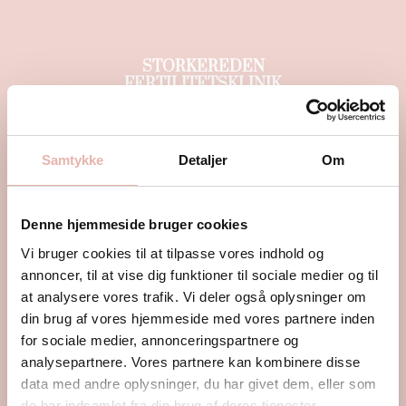
STORKEREDEN
FERTILITETSKLINIK
I er ikke alene
Samtykke
Detaljer
Om
om jeres
ufrivillige
Denne hjemmeside bruger cookies
Vi bruger cookies til at tilpasse vores indhold og
barnløshed
annoncer, til at vise dig funktioner til sociale medier og til
at analysere vores trafik. Vi deler også oplysninger om
din brug af vores hjemmeside med vores partnere inden
I Danmark kæmper mere end hver tiende af ufrivillig
for sociale medier, annonceringspartnere og
barnløshed. I 2021 blev der udført over 30.000
analysepartnere. Vores partnere kan kombinere disse
fertilitetsbehandlinger på danske patienter. Storkereden
data med andre oplysninger, du har givet dem, eller som
Fertilitetsklinik vil meget gerne hjælpe jer til drømmen om
de har indsamlet fra din brug af deres tjenester.