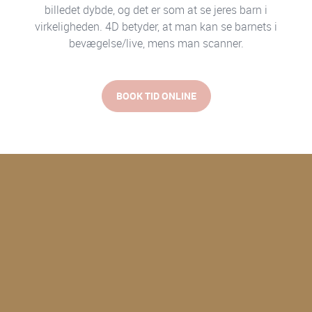
billedet dybde, og det er som at se jeres barn i
virkeligheden. 4D betyder, at man kan se barnets i
bevægelse/live, mens man scanner.
BOOK TID ONLINE